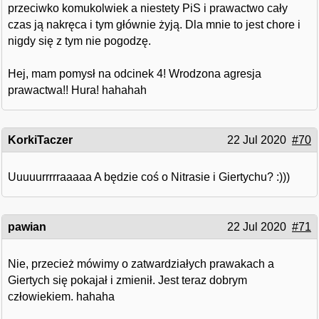
przeciwko komukolwiek a niestety PiS i prawactwo cały
czas ją nakręca i tym głównie żyją. Dla mnie to jest chore i
nigdy się z tym nie pogodzę.
Hej, mam pomysł na odcinek 4! Wrodzona agresja
prawactwa!! Hura! hahahah
KorkiTaczer
22 Jul 2020
#70
Uuuuurrrrraaaaa A będzie coś o Nitrasie i Giertychu? :)))
pawian
22 Jul 2020
#71
Nie, przecież mówimy o zatwardziałych prawakach a
Giertych się pokajał i zmienił. Jest teraz dobrym
człowiekiem. hahaha