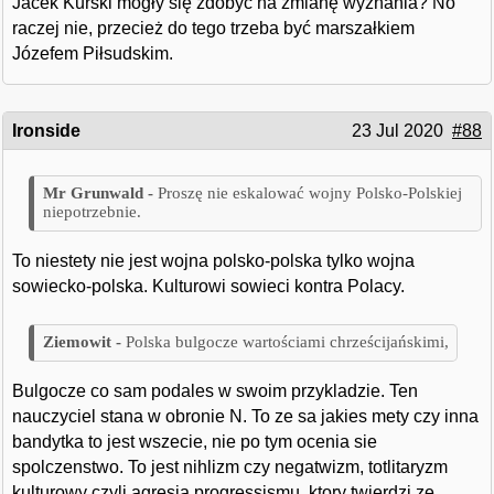
Jacek Kurski mógły się zdobyć na zmianę wyznania? No
raczej nie, przecież do tego trzeba być marszałkiem
Józefem Piłsudskim.
Ironside
23 Jul 2020
#88
Proszę nie eskalować wojny Polsko-Polskiej
niepotrzebnie.
To niestety nie jest wojna polsko-polska tylko wojna
sowiecko-polska. Kulturowi sowieci kontra Polacy.
Polska bulgocze wartościami chrześcijańskimi,
Bulgocze co sam podales w swoim przykladzie. Ten
nauczyciel stana w obronie N. To ze sa jakies mety czy inna
bandytka to jest wszecie, nie po tym ocenia sie
spolczenstwo. To jest nihlizm czy negatwizm, totlitaryzm
kulturowy czyli agresia progressismu, ktory twierdzi ze