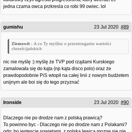
jedna czarna owca przkresla co robi 99 owiec. lol
gumishu
23 Jul 2020
#89
A co Ty myślisz o przestrzeganiu wartości
chrześcijańskich
nic nie myślę :) myślę że TVP pod rządami Kurskiego
zamalowała się do kąta (np kąta disco polo) oraz że
prawdopodobnie PiS wtopił na całej linii z nowym budżetem
unijnym ale boi się do tego przyznać
Ironside
23 Jul 2020
#90
Dlaczego nie po drodze nam z polską prawicą?
To powinno byc - Dlaczego nie po drodze nam z Polakami?
odp: bo jestescie sowietami, z polska lewica mozne sie nie