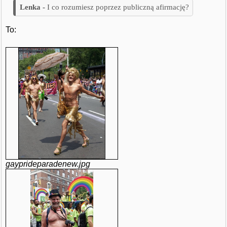
I co rozumiesz poprzez publiczną afirmację?
To:
gayprideparadenew.jpg