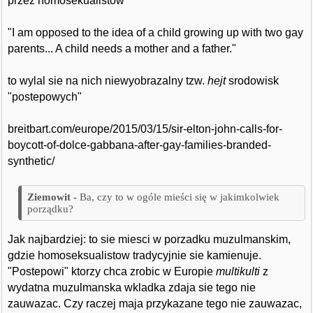
przez homosekualistow
"I am opposed to the idea of a child growing up with two gay
parents... A child needs a mother and a father."
to wylal sie na nich niewyobrazalny tzw.
hejt
srodowisk
"postepowych"
breitbart.com/europe/2015/03/15/sir-elton-john-calls-for-
boycott-of-dolce-gabbana-after-gay-families-branded-
synthetic/
Ba, czy to w ogóle mieści się w jakimkolwiek
porządku?
Jak najbardziej: to sie miesci w porzadku muzulmanskim,
gdzie homoseksualistow tradycyjnie sie kamienuje.
"Postepowi" ktorzy chca zrobic w Europie
multikulti
z
wydatna muzulmanska wkladka zdaja sie tego nie
zauwazac. Czy raczej maja przykazane tego nie zauwazac,