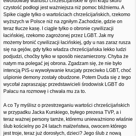
ewoluowały wartości chrześcijańskie w tym kraju skoro
czystość podłogi jest ważniejsza niż pomoc bliźniemu. A
Spike ciągle tylko o wartościach chrześcijańskich, rzekomo
wyższych w Polsce niż na zgniłym Zachodzie, gdzie on
teraz tłucze kasę. I ciągle tylko o obronie cywilizacji
łacińskiej, rzekomo zagrożonej przez LGBT. Jak my
możemy bronić cywilizacji łacińskiej, gdy u nas zaraz rusza
się na gejów, gdy tylko władza chrześcijańska lekko ludzi
podjudzi, choćby tylko w sposób niezamierzony. Chyba że
natym ma polegać jej obrona. Zgadzam się, że nie było
intencją PiS-u wywoływanie krucjaty przeciwko LGBT, choć
uśpionie demony zostały obudzone. Potem Duda się z tego
wycofał zapraszając przedstawicieli środowisk LGBT do
Pałacu na rozmowę i chwała mu za to.
A co Ty myślisz o przestrzeganiu wartości chrześcijańskich
w przypadku Jacka Kurskiego, byłego prezesa TVP, a i
teraz ważnej persony tamże, któremu unieważniono właśnie
ślub kościelny po 24 latach małżeństwa, owocem którego
jest troje, teraz już dorosłych, dzieci? Jego ślub z nową