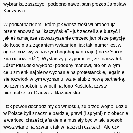
wybranką zaszczycił podobno nawet sam prezes Jarosław
Kaczyński.
W podkarpackiem - które jak wiesz złośliwi proponują
przemianować na "kaczyńskie" - już zaczęli się burzyć i
jakieś tamtejsze stowarzyszenie chrześcijan pisze petycję
do Kościoła z żądaniem wyjaśnień, jak taki numer jest w
ogóle możliwy w naszym bogobojnym kraju (może Spike
zna odpowiedź?). Wystarczy przypomnieć, że marszałek
Józef Piłsudski wykonał podobny manewr, ale on w tym
celu zmienił najpierw wyznanie na protestanckie, legalnie
się rozwiódł w tym wyznaniu, wziął ślub z nową partnerką,
po czym spokojnie wrócił na łono Kościoła czysty
nieomalże jak Dziewica Nazareńska.
I tak powoli dochodzimy do wniosku, że przed wojną ludzie
w Polsce byli znacznie bardziej prawi (i sprytni) niż obecnie,
a wartości chrześcijańskie nie musiały być w taki sposób
wystawiane na szwank jak w naszych czasach. Ale czy