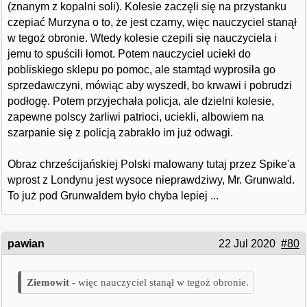
(znanym z kopalni soli). Kolesie zaczęli się na przystanku
czepiać Murzyna o to, że jest czarny, więc nauczyciel stanął
w tegoż obronie. Wtedy kolesie czepili się nauczyciela i
jemu to spuścili łomot. Potem nauczyciel uciekł do
pobliskiego sklepu po pomoc, ale stamtąd wyprosiła go
sprzedawczyni, mówiąc aby wyszedł, bo krwawi i pobrudzi
podłogę. Potem przyjechała policja, ale dzielni kolesie,
zapewne polscy żarliwi patrioci, uciekli, albowiem na
szarpanie się z policją zabrakło im już odwagi.
Obraz chrześcijańskiej Polski malowany tutaj przez Spike'a
wprost z Londynu jest wysoce nieprawdziwy, Mr. Grunwald.
To już pod Grunwaldem było chyba lepiej ...
pawian
22 Jul 2020
#80
więc nauczyciel stanął w tegoż obronie.