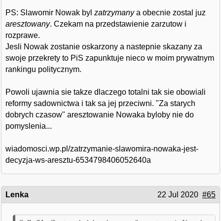
PS: Slawomir Nowak byl
zatrzymany
a obecnie zostal juz
aresztowany
. Czekam na przedstawienie zarzutow i
rozprawe.
Jesli Nowak zostanie oskarzony a nastepnie skazany za
swoje przekrety to PiS zapunktuje nieco w moim prywatnym
rankingu politycznym.
Powoli ujawnia sie takze dlaczego totalni tak sie obowiali
reformy sadownictwa i tak sa jej przeciwni. "Za starych
dobrych czasow" aresztowanie Nowaka byloby nie do
pomyslenia...
wiadomosci.wp.pl/zatrzymanie-slawomira-nowaka-jest-
decyzja-ws-aresztu-6534798406052640a
Lenka
22 Jul 2020
#65