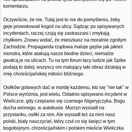
komentarzu.
Oczywiście, że nie. Tutaj jest to nie do pomyślenia, żeby
geje prowokowali kogoś na ulicy. Sądząc po opisywanych
incydentach, raczej czują się zastraszani i zmykają
chyłkiem. Znowu widać, że mieszkasz na moralnie zgniłym
Zachodzie. Propaganda rządowa maluje gejów jak jakieś
monstra, które atakują nasze biedne dzieci, niemalże
gwałcą je na ulicach. Tu na tym forum tacy ludzie jak Spike
podają to dalej; wszyscy oni malujący taki obraz działają w
imię chrześcijańskiej miłości bliźniego.
Osiłków gotowych dać w mordę każdemu, kto się "nie tak" w
Polsce wyróżnia, jest wielu. Ostatnio opisywano incydent w
Wieliczce, gdy czepianio się czarnego Nigeryjczyka, Bogu
ducha winnego, w autobusie. Murzyn wysiadł na
przystanku, osiłki za nim. Ale wysiadł też za nimi nasz
polski, biały nauczyciel, który czuł co się święci w tym
bogobojnym, chrześcijańskim i polskim mieście Wieliczka