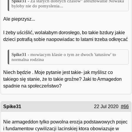
Za starych dobrych czasow" aresztowanie Nowaka
byloby nie do pomyslenia...
Ale pieprzysz...
I żeby uściślić, wolałabym dorosłego, bo takie bzdury jakie
dzieci potrafią sobie naopowiadac to latami trzeba odkręcać
mowiacym klasie o tym ze dwoch 'tatusiow' to
normalna rodzina
Niech będzie . Moje pytanie jest takie- jak myślisz co
takiego się stanie, że to takie groźne? Jaki to Armagedon
spadnie na społeczeństwo?
Spike31
22 Jul 2020
#66
Nie armageddon tylko powolna erozja podstawowych pojec
i fundamentow cywilizacji lacinskiej ktora obowiazuje w