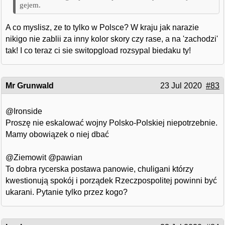
gejem.
A co myslisz, ze to tylko w Polsce? W kraju jak narazie
nikigo nie zablii za inny kolor skory czy rase, a na 'zachodzi'
tak! I co teraz ci sie switopgload rozsypal biedaku ty!
Mr Grunwald
23 Jul 2020
#83
@Ironside
Proszę nie eskalować wojny Polsko-Polskiej niepotrzebnie.
Mamy obowiązek o niej dbać
@Ziemowit @pawian
To dobra rycerska postawa panowie, chuligani którzy
kwestionują spokój i porządek Rzeczpospolitej powinni być
ukarani. Pytanie tylko przez kogo?