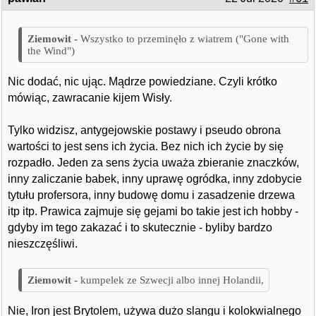
Wszystko to przeminęło z wiatrem ("Gone with
the Wind")
Nic dodać, nic ując. Mądrze powiedziane. Czyli krótko
mówiąc, zawracanie kijem Wisły.
Tylko widzisz, antygejowskie postawy i pseudo obrona
wartości to jest sens ich życia. Bez nich ich życie by się
rozpadło. Jeden za sens życia uważa zbieranie znaczków,
inny zaliczanie babek, inny uprawę ogródka, inny zdobycie
tytułu profersora, inny budowę domu i zasadzenie drzewa
itp itp. Prawica zajmuje się gejami bo takie jest ich hobby -
gdyby im tego zakazać i to skutecznie - byliby bardzo
nieszczęśliwi.
kumpelek ze Szwecji albo innej Holandii,
Nie, Iron jest Brytolem, używa dużo slangu i kolokwialnego